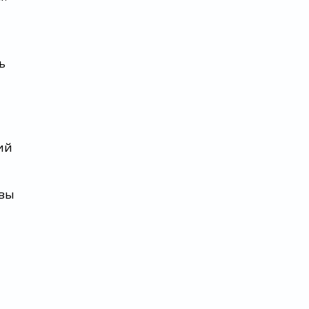
ь
ий
 вы