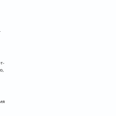
-
т-
о,
ния