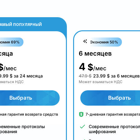
АМЫЙ ПОПУЛЯРНЫЙ
номия 69%
Экономия 50%
сяца
6 месяцев
4
$
$
/мес
/мес
9.99
$
за 24 месяца
47.9 $
23.99
$
за 6 месяцев
ыматься НДС
Может взыматься НДС
Выбрать
Выбрать
ная гарантия возврата средств
7-дневная гарантия возврат
ременные протоколы
Современные протоко
рования
шифрования