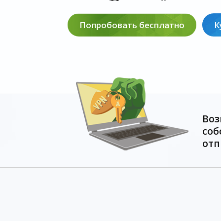
Попробовать бесплатно
К
Воз
соб
отп