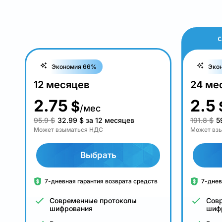
С
Экономия 66%
Эко
12 месяцев
24 ме
2.75
2.5
$
/мес
95.9 $
32.99
$
за 12 месяцев
191.8 $
5
Может взыматься НДС
Может вз
Выбрать
7-дневная гарантия возврата средств
7-днев
Современные протоколы
Сов
шифрования
шиф