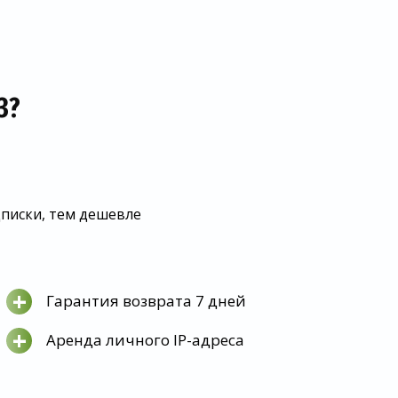
З?
дписки, тем дешевле
+
Гарантия возврата 7 дней
+
Аренда личного IP-адреса