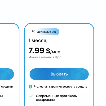
Экономия 0%
1 месяц
7.99
$
/мес
Может взыматься НДС
Выбрать
а средств
7-дневная гарантия возврата средств
лы
Современные протоколы
шифрования