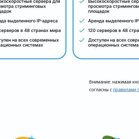
окоскоростные сервера для
Высокоскоростные сер
смотра стриминговых
просмотра стримингов
щадок
площадок
да выделенного IP-адреса
Аренда выделенного IP
серверов в 48 странах мира
120 серверов в 48 стр
упен на всех современных
Доступен на всех сов
рационных системах
операционных система
Внимание: нажимая кно
согласны с
правилами 