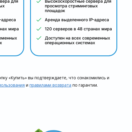
вера для
Высокоскоростные сервера для
ых
просмотра стриминговых
площадок
-адреса
Аренда выделенного IP-адреса
анах мира
120 серверов в 48 странах мира
ременных
Доступен на всех современных
х
операционных системах
пку «Купить» вы подтверждаете, что озна­комились и
пользования
и
правилами воз­врата
по гарантии.