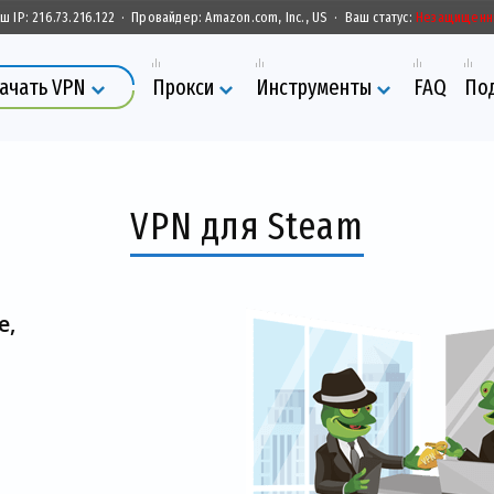
ш IP:
216.73.216.122
·
Провайдер:
Amazon.com, Inc., US
·
Ваш статус:
Незащищенн
ачать VPN
Прокси
Инструменты
FAQ
По
VPN для Steam
е,