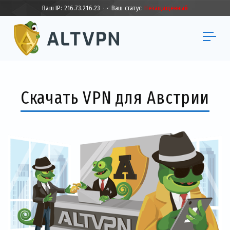
Ваш IP:
216.73.216.23
·
·
Ваш статус:
Незащищенный
Скачать VPN для Австрии