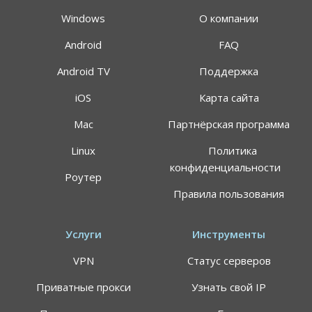
Windows
О компании
Android
FAQ
Android TV
Поддержка
iOS
Карта сайта
Mac
Партнёрская программа
Linux
Политика
АКЦИЯ
СКИДКИ 64%
конфиденциальности
Роутер
Правила пользования
Воспользуйтесь специальным предложением
ALTVPN, и сэкомьте на тарифном плане до 64%
Услуги
Инструменты
191.8$
59.99$
VPN
Статус серверов
Цена указана за план подписки 24 месяца, может
Приватные прокси
Узнать свой IP
применяться НДС