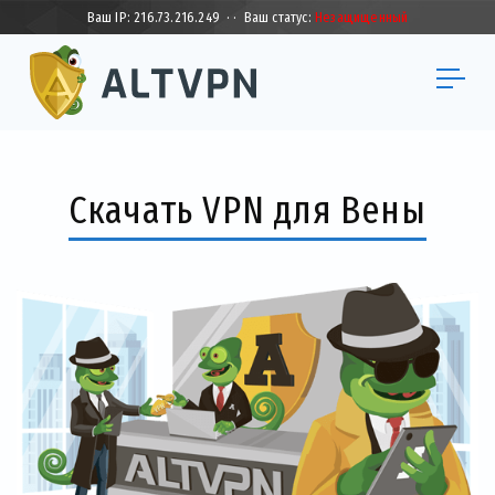
Ваш IP:
216.73.216.249
·
·
Ваш статус:
Незащищенный
Скачать VPN для Вены