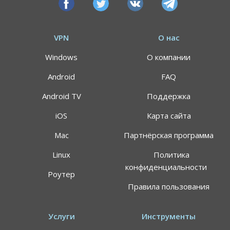
VPN
О нас
Windows
О компании
Android
FAQ
Android TV
Поддержка
iOS
Карта сайта
Mac
Партнёрская программа
Linux
Политика
конфиденциальности
Роутер
АКЦИЯ
СКИДКИ 64%
Правила пользования
Воспользуйтесь специальным предложением
Услуги
Инструменты
ALTVPN, и сэкомьте на тарифном плане до 64%