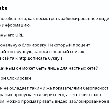
ube
пособов того, как посмотреть заблокированное вид
ую информацию.
ы его URL.
иональную блокировку. Некоторый процент
айтов вручную, занося в черный список
айта к http дописать букву s.
удачным он может быть лишь для частных сетей.
и блокировке.
он не обладает такими же показателями безопаснос
рафик пропускается через него, а сеть считывает
ом, можно просматривать видео, заблокированное 