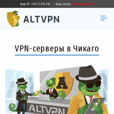
Ваш IP:
216.73.216.116
·
·
Ваш статус:
Незащищенный
VPN-серверы в Чикаго