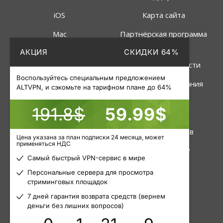
iOS
Карта сайта
Mac
Партнёрская программа
АКЦИЯ
СКИДКИ 64%
Linux
Политика
конфиденциальности
Роутер
Воспользуйтесь специальным предложением
Правила пользования
ALTVPN, и сэкомьте на тарифном плане до 64%
191.8$
59.99$
Услуги
Инструменты
VPN
Статус серверов
Цена указана за план подписки 24 месяца, может
применяться НДС
Приватные прокси
Узнать свой IP
Самый быстрый VPN-сервис в мире
Пакетные прокси
Блог
Персональные сервера для просмотра
стриминговых площадок
Мобильные прокси
Статьи
7 дней гарантия возврата средств (вернем
деньги без лишних вопросов)