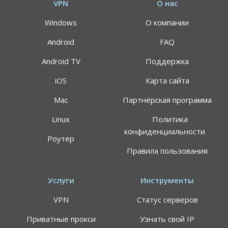
VPN
О нас
Windows
О компании
Android
FAQ
Android TV
Поддержка
iOS
Карта сайта
Mac
Партнёрская программа
АКЦИЯ
СКИДКИ 64%
Linux
Политика
конфиденциальности
Роутер
Воспользуйтесь специальным предложением
Правила пользования
ALTVPN, и сэкомьте на тарифном плане до 64%
191.8$
59.99$
Услуги
Инструменты
VPN
Статус серверов
Цена указана за план подписки 24 месяца, может
применяться НДС
Приватные прокси
Узнать свой IP
Самый быстрый VPN-сервис в мире