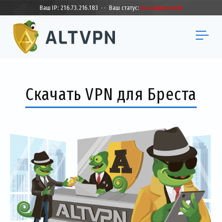
Ваш IP:
216.73.216.183
·
·
Ваш статус:
Незащищенный
Скачать VPN для Бреста