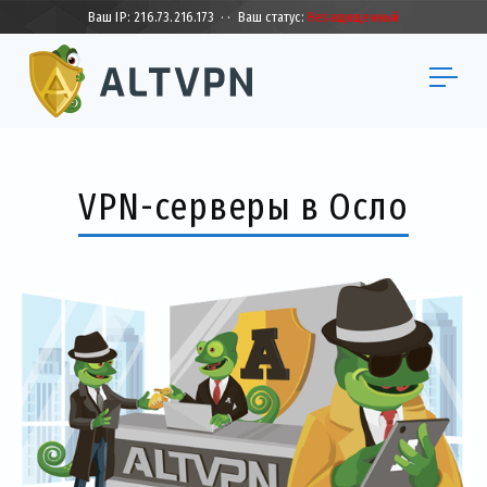
Ваш IP:
216.73.216.173
·
·
Ваш статус:
Незащищенный
VPN-серверы в Осло