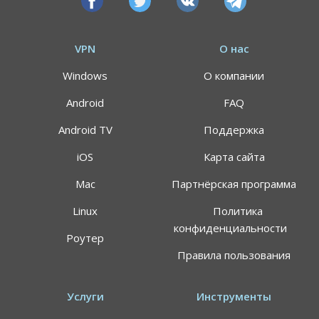
VPN
О нас
Windows
О компании
Android
FAQ
Android TV
Поддержка
iOS
Карта сайта
Mac
Партнёрская программа
АКЦИЯ
СКИДКИ 64%
Linux
Политика
конфиденциальности
Роутер
Воспользуйтесь специальным предложением
Правила пользования
ALTVPN, и сэкомьте на тарифном плане до 64%
191.8$
59.99$
Услуги
Инструменты