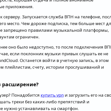
ные приложения.
 серверу. Запускается служба ВПН на телефоне, пос
го место. Чем дороже подписка, тем больше мест д
 не запрещено правилами музыкальной платформы,
каунтам ограничен.
нее оно было недоступно, то после подключения В
лучае, если поклонник музыки привык слушать ее не
ndCloud. Останется войти в учетную запись, в этом
сем плейлистам, счету, истории прослушиваний и
з расширение?
аузер? Понадобится
купить vpn
и загрузить его на св
шать треки без каких-либо препятствий и
е нужно устанавливать на смартфон.