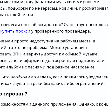
ым мостом между фанатами музыки и мировыми
сы, подборки по интересам, новинки, просматрива
вать плейлисты.
ссии, если оно заблокировано? Существует нескольк
о
купить прокси
у проверенного провайдера.
е или просто недоступна на рабочем месте, в
ий, то это не проблема. Можно установить
овать ВПН и вернуть доступ к любимой музыке.
торые успели оформить долгосрочную подписку или
го альбома с песнями под разное настроение.
, что необходимо делать, если появилось уведомле
n», и как слушать треки без каких-либо ограничений.
локирован?
возможностями данного приложения. Однако, с кон