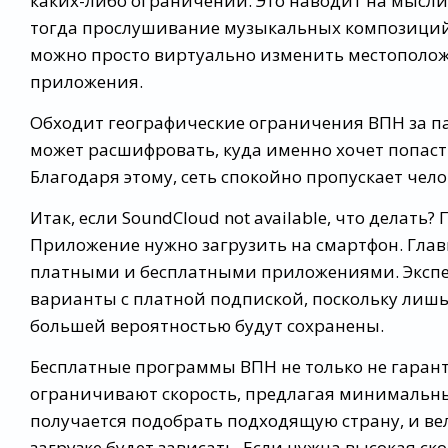
каких-либо ограничений. Это наводит на мысли
тогда прослушивание музыкальных композиций 
можно просто виртуально изменить местоположе
приложения.
Обходит географические ограничения ВПН за пар
может расшифровать, куда именно хочет попасть
Благодаря этому, сеть спокойно пропускает чело
Итак, если SoundCloud not available, что делат
Приложение нужно загрузить на смартфон. Глав
платными и бесплатными приложениями. Экспе
варианты с платной подпиской, поскольку лишь
большей вероятностью будут сохранены.
Бесплатные программы ВПН не только не гаран
ограничивают скорость, предлагая минимальны
получается подобрать подходящую страну, и ве
загрузке будет зависать. Если нужна высокая с