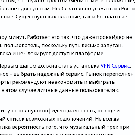
 о том, что нужно просто изменить местоположение,
станет доступным. Необязательно уезжать из Росси
ние. Существуют как платные, так и бесплатные
у минут. Работает это так, что даже провайдер не
 пользователь, поскольку путь весьма запутан.
века и не блокирует доступ к платформе.
ь? Первым шагом должна стать установка
VPN Сервис
.
ное – выбрать надежный сервис. Рынок переполнен
рты рекомендуют не экономить и выбирать
 в этом случае личные данные пользователя с
тируют полную конфиденциальность, но еще и
й список возможных подключений. Не всегда
лика вероятность того, что музыкальный трек при
корость, хорошая отдача и полное анонимное