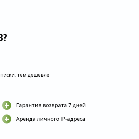
З?
дписки, тем дешевле
+
Гарантия возврата 7 дней
+
Аренда личного IP-адреса