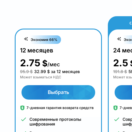
С
Экономия 66%
Эко
12 месяцев
24 ме
2.75
2.5
$
/мес
95.9 $
32.99
$
за 12 месяцев
191.8 $
5
Может взыматься НДС
Может вз
Выбрать
7-дневная гарантия возврата средств
7-днев
Современные протоколы
Сов
шифрования
шиф