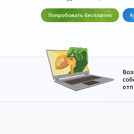
Попробовать бесплатно
К
Воз
соб
отп