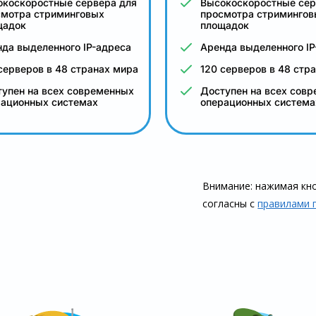
окоскоростные сервера для
Высокоскоростные сер
смотра стриминговых
просмотра стримингов
щадок
площадок
да выделенного IP-адреса
Аренда выделенного IP
серверов в 48 странах мира
120 серверов в 48 стр
упен на всех современных
Доступен на всех сов
рационных системах
операционных система
Внимание: нажимая кно
согласны с
правилами 