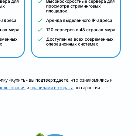
вера для
Высокоскоростные сервера для
ых
просмотра стриминговых
площадок
-адреса
Аренда выделенного IP-адреса
анах мира
120 серверов в 48 странах мира
ременных
Доступен на всех современных
х
операционных системах
пку «Купить» вы подтверждаете, что озна­комились и
пользования
и
правилами воз­врата
по гарантии.