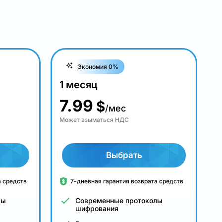
Экономия 0%
1 месяц
7.99
$
/мес
Может взыматься НДС
Выбрать
а средств
7-дневная гарантия возврата средств
лы
Современные протоколы
шифрования