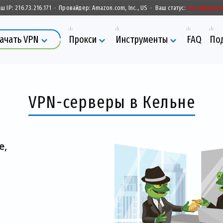
ш IP:
216.73.216.171
·
Провайдер:
Amazon.com, Inc., US
·
Ваш статус:
Незащищенн
ачать VPN
Прокси
Инструменты
FAQ
По
VPN-серверы в Кельне
е,