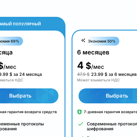
АМЫЙ ПОПУЛЯРНЫЙ
номия 69%
Экономия 50%
сяца
6 месяцев
4
$
$
/мес
/мес
9.99
$
за 24 месяца
47.9 $
23.99
$
за 6 месяцев
ыматься НДС
Может взыматься НДС
Выбрать
Выбрать
ная гарантия возврата средств
7-дневная гарантия возврат
ременные протоколы
Современные протоко
рования
шифрования