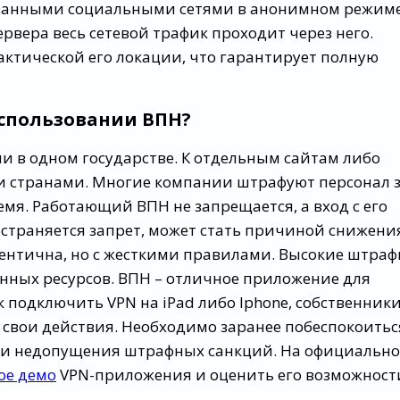
ванными социальными сетями в анонимном режиме
вера весь сетевой трафик проходит через него.
актической его локации, что гарантирует полную
использовании ВПН?
ни в одном государстве. К отдельным сайтам либо
и странами. Многие компании штрафуют персонал 
мя. Работающий ВПН не запрещается, а вход с его
страняется запрет, может стать причиной снижени
дентична, но с жесткими правилами. Высокие штра
енных ресурсов. ВПН – отличное приложение для
к подключить VPN на iPad либо Iphone, собственник
 свои действия. Необходимо заранее побеспокоитьс
ти недопущения штрафных санкций. На официальн
ое демо
VPN-приложения и оценить его возможност