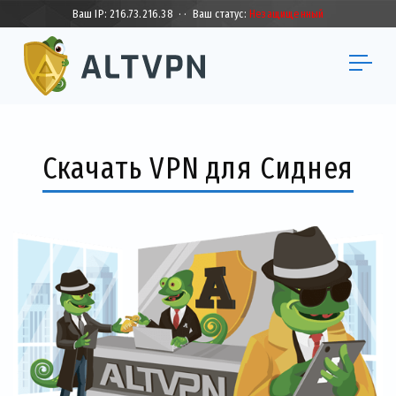
Ваш IP:
216.73.216.38
·
·
Ваш статус:
Незащищенный
Скачать VPN для Сиднея