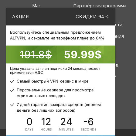
Mac
Партнёрская программа
АКЦИЯ
СКИДКИ 64%
Linux
Политика
конфиденциальности
Роутер
Воспользуйтесь специальным предложением
Правила пользования
ALTVPN, и сэкомьте на тарифном плане до 64%
191.8$
59.99$
Услуги
Инструменты
VPN
Статус серверов
Цена указана за план подписки 24 месяца, может
применяться НДС
Приватные прокси
Узнать свой IP
Самый быстрый VPN-сервис в мире
Пакетные прокси
Блог
Персональные сервера для просмотра
стриминговых площадок
Мобильные прокси
Статьи
7 дней гарантия возврата средств (вернем
деньги без лишних вопросов)
0
12
24
-6
DAYS
HOURS
MINUTES
SECONDS