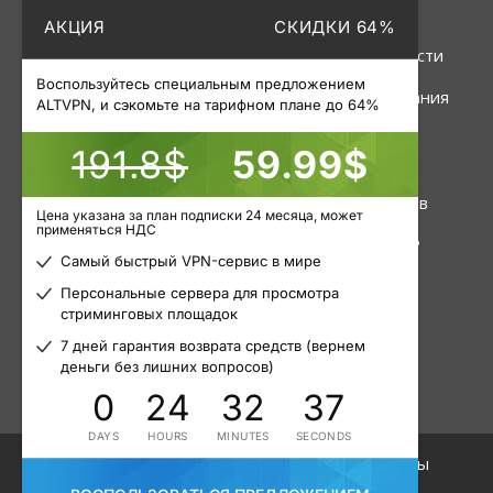
АКЦИЯ
СКИДКИ 64%
Linux
Политика
конфиденциальности
Роутер
Воспользуйтесь специальным предложением
Правила пользования
ALTVPN, и сэкомьте на тарифном плане до 64%
191.8$
59.99$
Услуги
Инструменты
VPN
Статус серверов
Цена указана за план подписки 24 месяца, может
применяться НДС
Приватные прокси
Узнать свой IP
Самый быстрый VPN-сервис в мире
Пакетные прокси
Блог
Персональные сервера для просмотра
стриминговых площадок
Мобильные прокси
Статьи
7 дней гарантия возврата средств (вернем
деньги без лишних вопросов)
0
24
32
37
DAYS
HOURS
MINUTES
SECONDS
© 2015 - 2026. ALTVPN. Все права защищены
Вы здесь:
Главная
/
VPN
/Москва