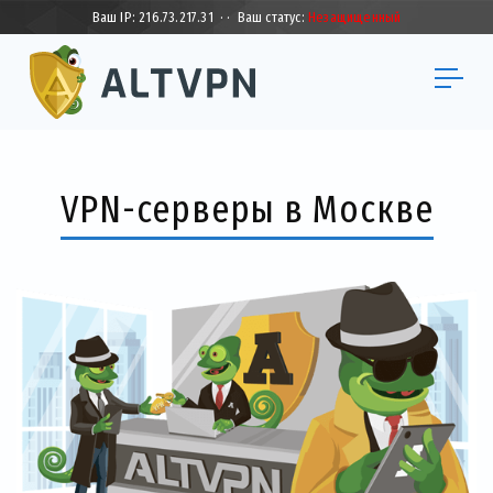
Ваш IP:
216.73.217.31
·
·
Ваш статус:
Незащищенный
VPN-серверы в Москве