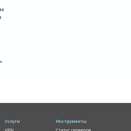
ак
я
ь
Услуги
Инструменты
VPN
Статус серверов