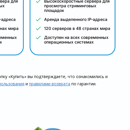
вера для
Высокоскоростные сервера для
ых
просмотра стриминговых
площадок
-адреса
Аренда выделенного IP-адреса
анах мира
120 серверов в 48 странах мира
ременных
Доступен на всех современных
х
операционных системах
пку «Купить» вы подтверждаете, что озна­комились и
пользования
и
правилами воз­врата
по гарантии.