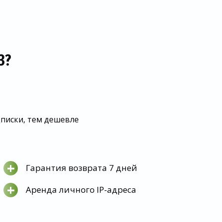
З?
дписки, тем дешевле
+
Гарантия возврата 7 дней
+
Аренда личного IP-адреса