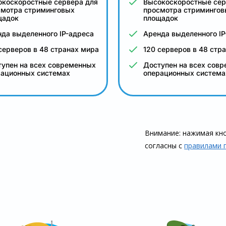
окоскоростные сервера для
Высокоскоростные сер
смотра стриминговых
просмотра стримингов
щадок
площадок
да выделенного IP-адреса
Аренда выделенного IP
серверов в 48 странах мира
120 серверов в 48 стр
упен на всех современных
Доступен на всех сов
рационных системах
операционных система
Внимание: нажимая кно
согласны с
правилами 