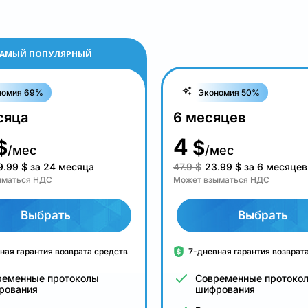
АМЫЙ ПОПУЛЯРНЫЙ
номия 69%
Экономия 50%
сяца
6 месяцев
4
$
$
/мес
/мес
9.99
$
за 24 месяца
47.9 $
23.99
$
за 6 месяцев
ыматься НДС
Может взыматься НДС
Выбрать
Выбрать
ная гарантия возврата средств
7-дневная гарантия возврат
ременные протоколы
Современные протоко
рования
шифрования