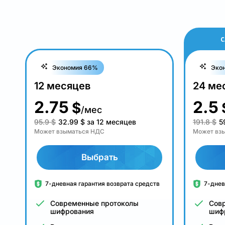
С
Экономия 66%
Эко
12 месяцев
24 ме
2.75
2.5
$
/мес
95.9 $
32.99
$
за 12 месяцев
191.8 $
5
Может взыматься НДС
Может вз
Выбрать
7-дневная гарантия возврата средств
7-днев
Современные протоколы
Сов
шифрования
шиф