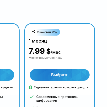
Экономия 0%
1 месяц
7.99
$
/мес
Может взыматься НДС
Выбрать
а средств
7-дневная гарантия возврата средств
лы
Современные протоколы
шифрования