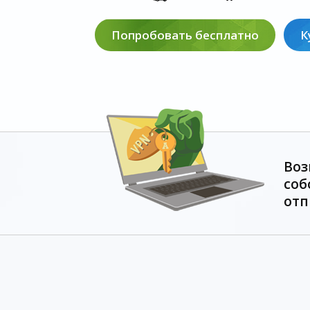
Попробовать бесплатно
К
Воз
соб
отп