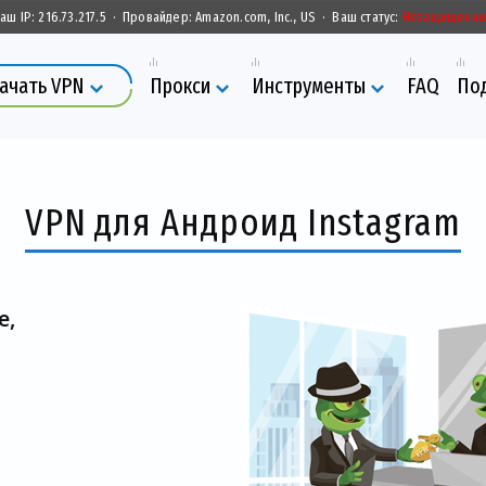
аш IP:
216.73.217.5
·
Провайдер:
Amazon.com, Inc., US
·
Ваш статус:
Незащищенн
ачать VPN
Прокси
Инструменты
FAQ
По
VPN для Андроид Instagram
е,