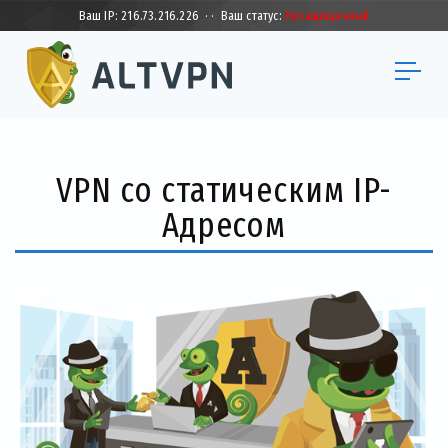
Ваш IP:
216.73.216.226
·
·
Ваш статус:
Незащищенный
VPN со статическим IP-
Адресом