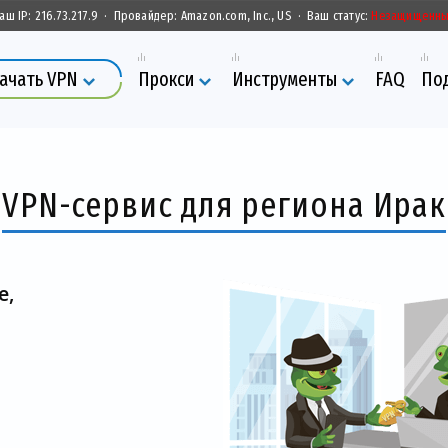
аш IP:
216.73.217.9
·
Провайдер:
Amazon.com, Inc., US
·
Ваш статус:
Незащищенн
ачать VPN
Прокси
Инструменты
FAQ
По
VPN-сервис для региона Ирак
е,