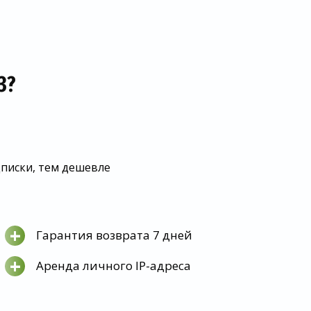
З?
дписки, тем дешевле
+
Гарантия возврата 7 дней
+
Аренда личного IP-адреса