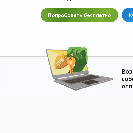
Попробовать бесплатно
К
Воз
соб
отп