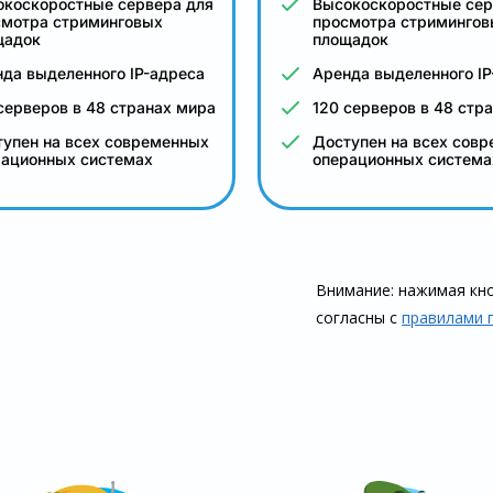
окоскоростные сервера для
Высокоскоростные сер
смотра стриминговых
просмотра стримингов
щадок
площадок
да выделенного IP-адреса
Аренда выделенного IP
серверов в 48 странах мира
120 серверов в 48 стр
упен на всех современных
Доступен на всех сов
рационных системах
операционных система
Внимание: нажимая кно
согласны с
правилами 