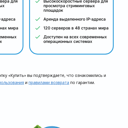
вера для
Высокоскоростные сервера для
ых
просмотра стриминговых
площадок
-адреса
Аренда выделенного IP-адреса
анах мира
120 серверов в 48 странах мира
ременных
Доступен на всех современных
х
операционных системах
пку «Купить» вы подтверждаете, что озна­комились и
пользования
и
правилами воз­врата
по гарантии.