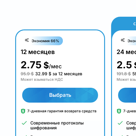
С
Экономия 66%
Эко
12 месяцев
24 ме
2.75
2.5
$
/мес
95.9 $
32.99
$
за 12 месяцев
191.8 $
5
Может взыматься НДС
Может вз
Выбрать
7-дневная гарантия возврата средств
7-днев
Современные протоколы
Сов
шифрования
шиф