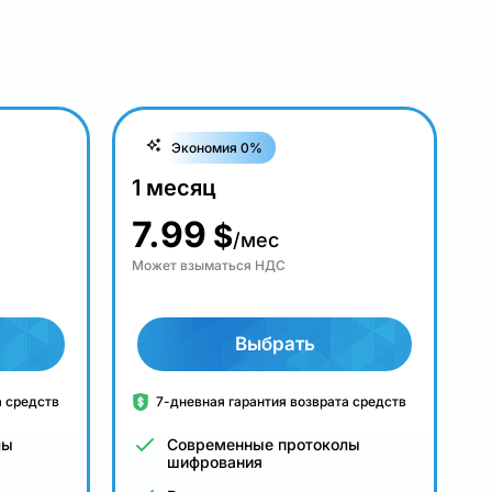
Экономия 0%
1 месяц
7.99
$
/мес
Может взыматься НДС
Выбрать
а средств
7-дневная гарантия возврата средств
лы
Современные протоколы
шифрования