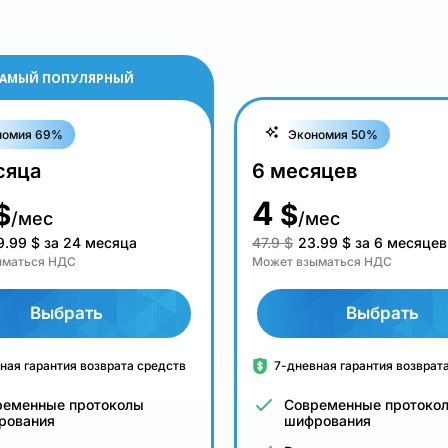
АМЫЙ ПОПУЛЯРНЫЙ
номия 69%
Экономия 50%
сяца
6 месяцев
4
$
$
/мес
/мес
9.99
$
за 24 месяца
47.9 $
23.99
$
за 6 месяцев
ыматься НДС
Может взыматься НДС
Выбрать
Выбрать
ная гарантия возврата средств
7-дневная гарантия возврат
ременные протоколы
Современные протоко
рования
шифрования