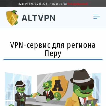
Ваш IP:
216.73.216.208
·
·
Ваш статус:
Незащищенный
VPN-сервис для региона
Перу