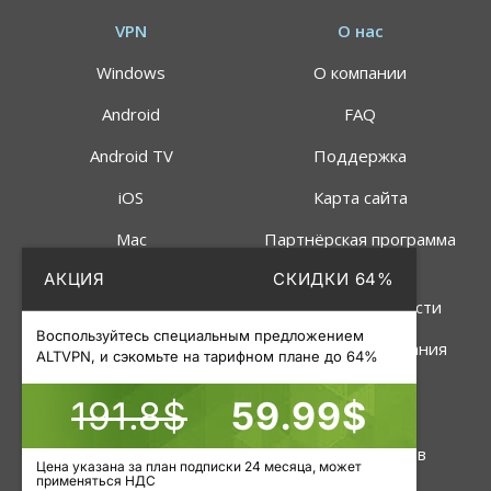
VPN
О нас
Windows
О компании
Android
FAQ
Android TV
Поддержка
iOS
Карта сайта
Mac
Партнёрская программа
АКЦИЯ
СКИДКИ 64%
Linux
Политика
конфиденциальности
Роутер
Воспользуйтесь специальным предложением
Правила пользования
ALTVPN, и сэкомьте на тарифном плане до 64%
191.8$
59.99$
Услуги
Инструменты
VPN
Статус серверов
Цена указана за план подписки 24 месяца, может
применяться НДС