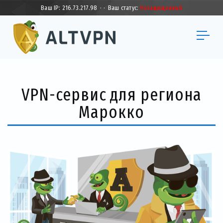
Ваш IP:
216.73.217.98
·
·
Ваш статус:
Незащищенный
VPN-сервис для региона
Марокко