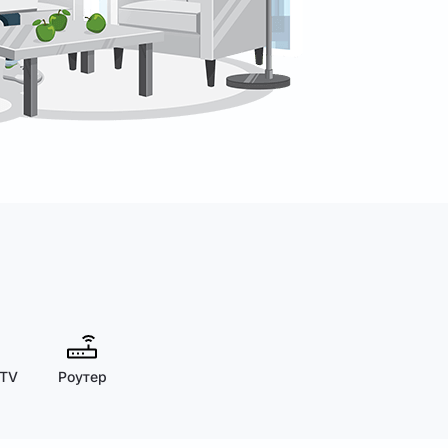
 TV
Роутер