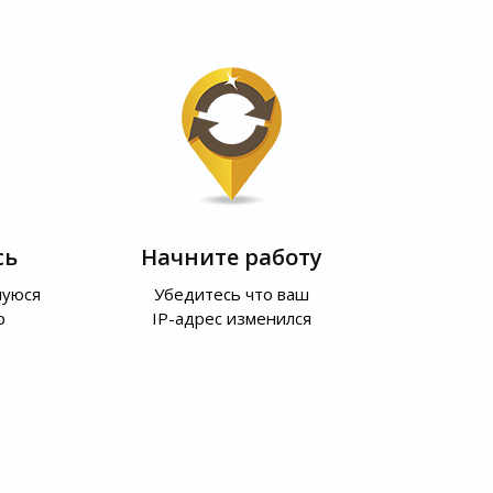
сь
Начните работу
шуюся
Убедитесь что ваш
р
IP-адрес изменился