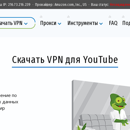
ш IP:
216.73.216.239
·
Провайдер:
Amazon.com, Inc., US
·
Ваш статус:
Незащищен
ачать VPN
Прокси
Инструменты
FAQ
По
Скачать VPN для YouTube
ение по
х данных
мир