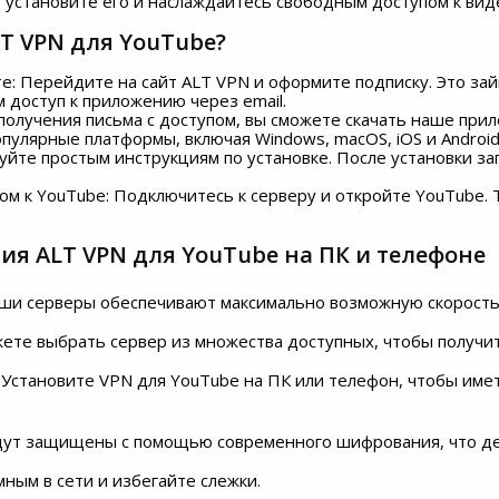
 установите его и наслаждайтесь свободным доступом к вид
LT VPN для YouTube?
: Перейдите на сайт ALT VPN и оформите подписку. Это зай
 доступ к приложению через email.
 получения письма с доступом, вы сможете скачать наше пр
улярные платформы, включая Windows, macOS, iOS и Android
уйте простым инструкциям по установке. После установки з
м к YouTube: Подключитесь к серверу и откройте YouTube.
я ALT VPN для YouTube на ПК и телефоне
аши серверы обеспечивают максимально возможную скорость
ете выбрать сервер из множества доступных, чтобы получи
Установите VPN для YouTube на ПК или телефон, чтобы имет
ут защищены с помощью современного шифрования, что дел
ным в сети и избегайте слежки.