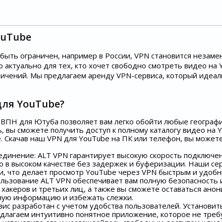
ouTube
т быть ограничен, например в России, VPN становится неза
 актуально для тех, кто хочет свободно смотреть видео на 
ичений. Мы предлагаем аренду VPN-сервиса, который идеа
для YouTube?
ВПН для Ютуба позволяет вам легко обойти любые географи
ь, вы сможете получить доступ к полному каталогу видео на 
. Скачав наш VPN для YouTube на ПК или телефон, вы может
единение: ALT VPN гарантирует высокую скорость подключен
о в высоком качестве без задержек и буферизации. Наши с
, что делает просмотр YouTube через VPN быстрым и удобн
ользование ALT VPN обеспечивает вам полную безопасность 
акеров и третьих лиц, а также вы сможете оставаться анон
чную информацию и избежать слежки.
вис разработан с учетом удобства пользователей. Установит
едлагаем интуитивно понятное приложение, которое не треб