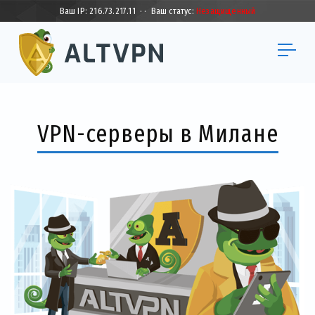
Ваш IP:
216.73.217.11
·
·
Ваш статус:
Незащищенный
VPN-серверы в Милане