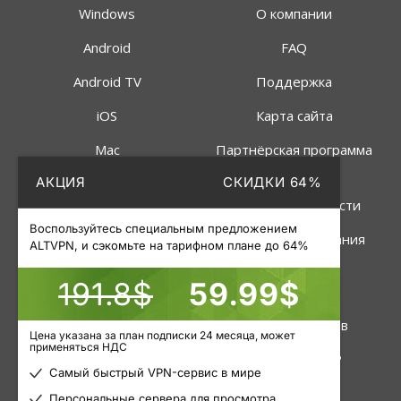
Windows
О компании
Android
FAQ
Android TV
Поддержка
iOS
Карта сайта
Mac
Партнёрская программа
АКЦИЯ
СКИДКИ 64%
Linux
Политика
конфиденциальности
Роутер
Воспользуйтесь специальным предложением
Правила пользования
ALTVPN, и сэкомьте на тарифном плане до 64%
191.8$
59.99$
Услуги
Инструменты
VPN
Статус серверов
Цена указана за план подписки 24 месяца, может
применяться НДС
Приватные прокси
Узнать свой IP
Самый быстрый VPN-сервис в мире
Пакетные прокси
Блог
Персональные сервера для просмотра