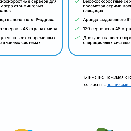
окоскоростные сервера для
Высокоскоростные сер
смотра стриминговых
просмотра стримингов
щадок
площадок
да выделенного IP-адреса
Аренда выделенного IP
серверов в 48 странах мира
120 серверов в 48 стр
упен на всех современных
Доступен на всех сов
рационных системах
операционных система
Внимание: нажимая кно
согласны с
правилами 