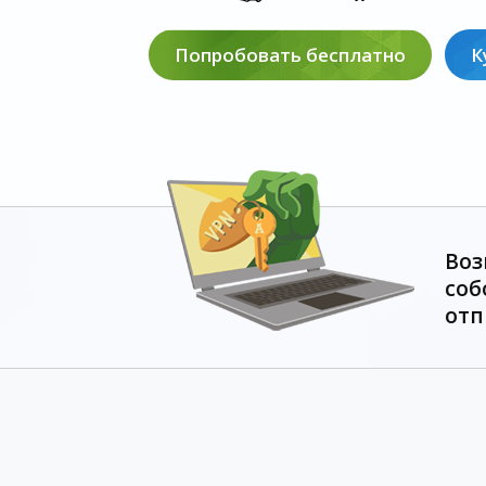
Попробовать бесплатно
К
Воз
соб
отп