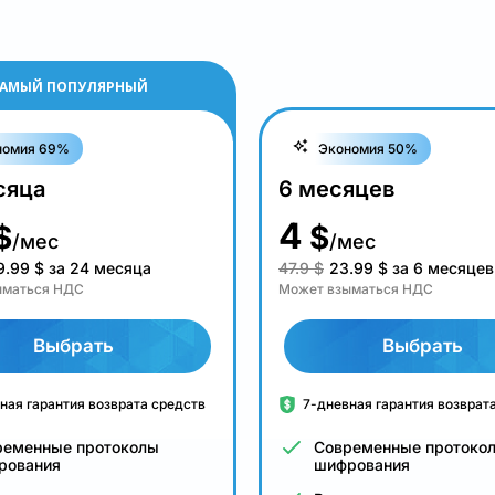
АМЫЙ ПОПУЛЯРНЫЙ
номия 69%
Экономия 50%
сяца
6 месяцев
4
$
$
/мес
/мес
9.99
$
за 24 месяца
47.9 $
23.99
$
за 6 месяцев
ыматься НДС
Может взыматься НДС
Выбрать
Выбрать
ная гарантия возврата средств
7-дневная гарантия возврат
ременные протоколы
Современные протоко
рования
шифрования