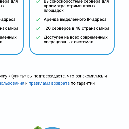
вера для
Высокоскоростные сервера для
ых
просмотра стриминговых
площадок
-адреса
Аренда выделенного IP-адреса
анах мира
120 серверов в 48 странах мира
ременных
Доступен на всех современных
х
операционных системах
пку «Купить» вы подтверждаете, что озна­комились и
пользования
и
правилами воз­врата
по гарантии.