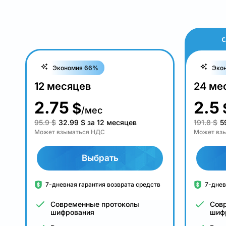
С
Экономия 66%
Эко
12 месяцев
24 ме
2.75
2.5
$
/мес
95.9 $
32.99
$
за 12 месяцев
191.8 $
5
Может взыматься НДС
Может вз
Выбрать
7-дневная гарантия возврата средств
7-днев
Современные протоколы
Сов
шифрования
шиф