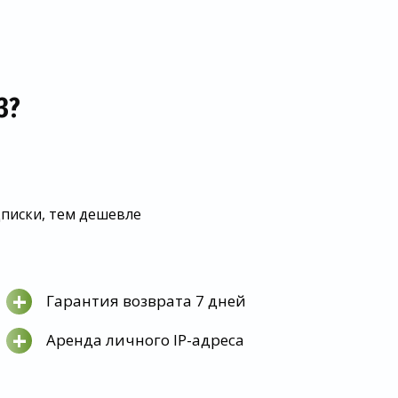
З?
дписки, тем дешевле
+
Гарантия возврата 7 дней
+
Аренда личного IP-адреса