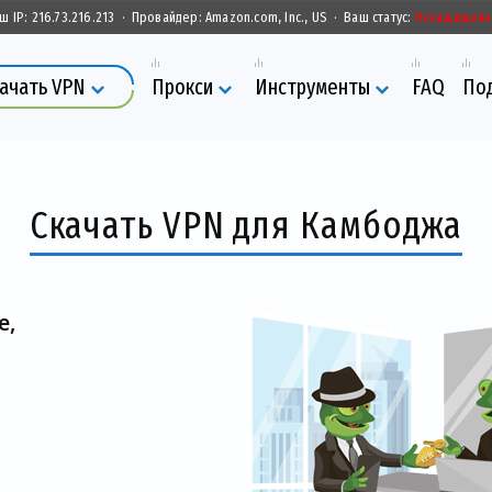
ш IP:
216.73.216.213
·
Провайдер:
Amazon.com, Inc., US
·
Ваш статус:
Незащищенн
ачать VPN
Прокси
Инструменты
FAQ
По
Скачать VPN для Камбоджа
е,