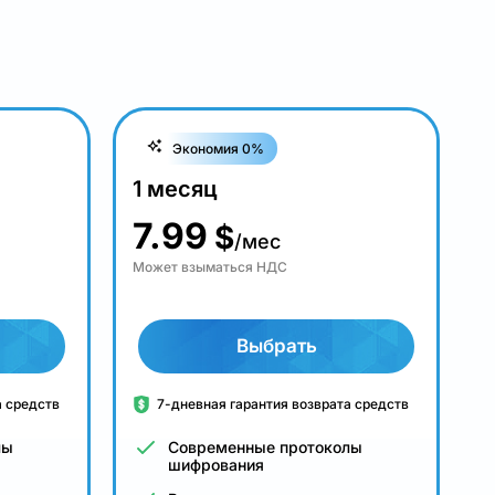
Экономия 0%
1 месяц
7.99
$
/мес
Может взыматься НДС
Выбрать
а средств
7-дневная гарантия возврата средств
лы
Современные протоколы
шифрования