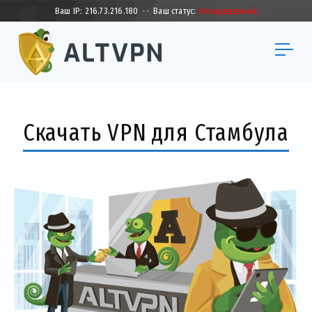
Ваш IP:
216.73.216.180
·
·
Ваш статус:
Незащищенный
Скачать VPN для Стамбула