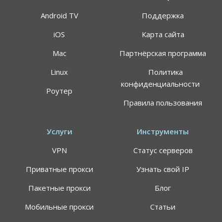
Android TV
Поддержка
iOS
Карта сайта
Mac
Партнёрская программа
АКЦИЯ
СКИДКИ 64%
Linux
Политика
конфиденциальности
Роутер
Воспользуйтесь специальным предложением
Правила пользования
ALTVPN, и сэкомьте на тарифном плане до 64%
191.8$
59.99$
Услуги
Инструменты
VPN
Статус серверов
Цена указана за план подписки 24 месяца, может
применяться НДС
Приватные прокси
Узнать свой IP
Самый быстрый VPN-сервис в мире
Пакетные прокси
Блог
Персональные сервера для просмотра
стриминговых площадок
Мобильные прокси
Статьи
7 дней гарантия возврата средств (вернем