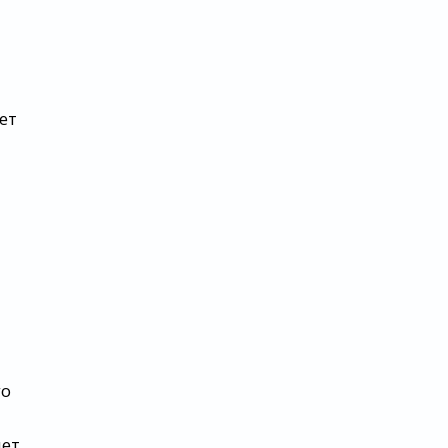
ет
го
яет