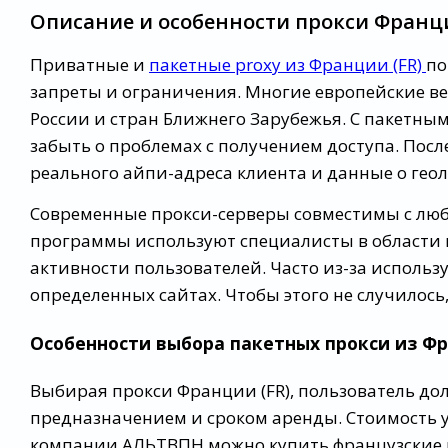
Описание и особенности прокси Франции 
Приватные и
пакетные proxy из Франции (FR)
по
запреты и ограничения. Многие европейские в
России и стран Ближнего Зарубежья. С пакетны
забыть о проблемах с получением доступа. Пос
реального айпи-адреса клиента и данные о гео
Современные прокси-серверы совместимы с лю
программы используют специалисты в области 
активности пользователей. Часто из-за использ
определенных сайтах. Чтобы этого не случилось
Особенности выбора
пакетных прокси из Ф
Выбирая прокси Франции (FR), пользователь дол
предназначением и сроком аренды. Стоимость у
компании АЛЬТВПН можно купить французские 