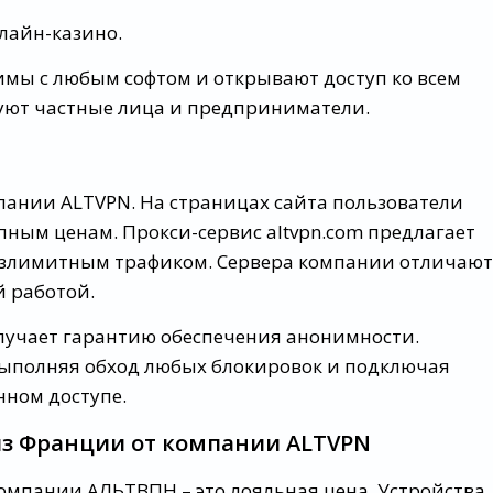
лайн-казино.
мы с любым софтом и открывают доступ ко всем
уют частные лица и предприниматели.
пании ALTVPN. На страницах сайта пользователи
пным ценам. Прокси-сервис altvpn.com предлагает
езлимитным трафиком. Сервера компании отличают
й работой.
лучает гарантию обеспечения анонимности.
выполняя обход любых блокировок и подключая
нном доступе.
из Франции от компании ALTVPN
компании АЛЬТВПН – это лояльная цена. Устройства