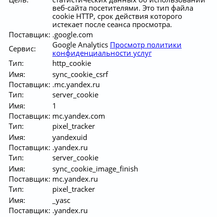
веб-сайта посетителями. Это тип файла
cookie HTTP, срок действия которого
истекает после сеанса просмотра.
Поставщик:
.google.com
Google Analytics
Просмотр политики
Сервис:
конфиденциальности услуг
Тип:
http_cookie
Имя:
sync_cookie_csrf
Поставщик:
.mc.yandex.ru
Тип:
server_cookie
Имя:
1
Поставщик:
mc.yandex.com
Тип:
pixel_tracker
Имя:
yandexuid
Поставщик:
.yandex.ru
Тип:
server_cookie
Имя:
sync_cookie_image_finish
Поставщик:
mc.yandex.ru
Тип:
pixel_tracker
Имя:
_yasc
Поставщик:
.yandex.ru