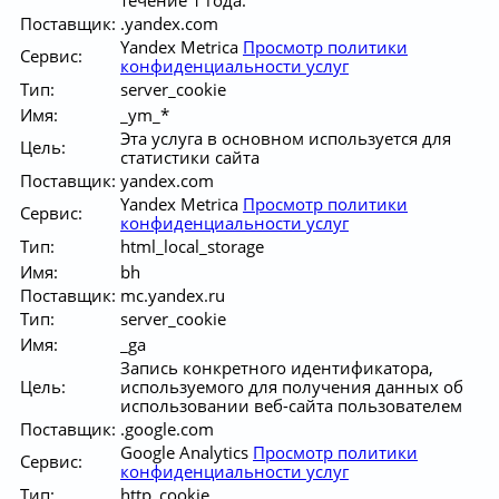
Поставщик:
.yandex.com
Yandex Metrica
Просмотр политики
Сервис:
конфиденциальности услуг
Тип:
server_cookie
Имя:
_ym_*
Эта услуга в основном используется для
Цель:
статистики сайта
Поставщик:
yandex.com
Yandex Metrica
Просмотр политики
Сервис:
конфиденциальности услуг
Тип:
html_local_storage
Имя:
bh
Поставщик:
mc.yandex.ru
Тип:
server_cookie
Имя:
_ga
Запись конкретного идентификатора,
Цель:
используемого для получения данных об
использовании веб-сайта пользователем
Поставщик:
.google.com
Google Analytics
Просмотр политики
Сервис:
конфиденциальности услуг
Тип:
http_cookie