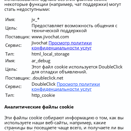
некоторые функции (например, чат поддержки) могут
стать недоступными:
Имя:
jv_*
Предоставляет возможность общения с
Цель:
технической поддержкой
Поставщик:
www.jivochat.com
Jivochat
Просмотр политики
Сервис:
конфиденциальности услуг
Тип:
html_local_storage
Имя:
ar_debug
Этот файл cookie используется DoubleClick
Цель:
для отладки объявлений.
Поставщик:
.doubleclick.net
DoubleClick
Просмотр политики
Сервис:
конфиденциальности услуг
Тип:
http_cookie
Аналитические файлы cookie
Эти файлы cookie собирают информацию о том, как вы
используете наши веб-сайты, например, какие
страницы вы посещаете чаще всего, и получаете ли вы