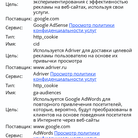
экспериментирования с эффективностью
Цель:
рекламы на веб-сайтах, используя свои
услуги.
Поставщик:
.google.com
Google AdSense
Просмотр политики
Сервис:
конфиденциальности услуг
Тип:
http_cookie
Имя:
cid
Используется Adriver для доставки целевой
Цель:
рекламы пользователю на основе их
привычки просмотра
Поставщик:
www.adriver.ru
Adriver
Просмотр политики
Сервис:
конфиденциальности услуг
Тип:
http_cookie
Имя:
ga-audiences
Используется Google AdWords для
повторного привлечения посетителей,
Цель:
которые, вероятно, будут преобразованы в
клиентов на основе поведения посетителя
в Интернете через веб-сайты
Поставщик:
www.google.com
AdWords
Просмотр политики
Сервис:
конфиденциальности услуг