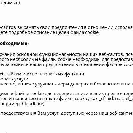
бходимые)
сайтов выражать свои предпочтения в отношении использ
дете подробное описание целей файла cookie.
еобходимые)
ржания основной функциональности наших веб-сайтов, поэт
Строго необходимые файлы cookie необходимы для предоста
ь запомнить ваши предпочтения в отношении файлов cooki
еб-сайтам и использовать их функции
зовать услуги
ество, а также улучшать меры доверия и безопасности наш
димые файлы cookie для ведения записи ваших предпочтени
 и вашей сессии (такие файлы cookie, как _cfruid, rc::c, cf
пример, Cloudflare).
 предоставления Вам услуг, доступных через наш веб-сайт 