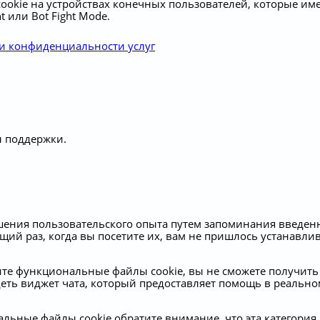
cookie на устройствах конечных пользователей, которые име
или Bot Fight Mode.
и конфиденциальности услуг
 поддержки.
чшения пользовательского опыта путем запоминания введе
щий раз, когда вы посетите их, вам не пришлось устанавли
ите функциональные файлы cookie, вы не сможете получит
деть виджет чата, который предоставляет помощь в реальн
льные файлы cookie обратите внимание, что эта категория 