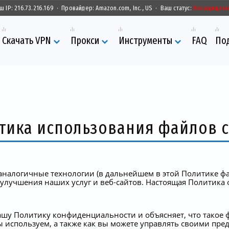
ш IP:
216.73.216.169
·
Провайдер:
Amazon.com, Inc., US
·
Ваш статус:
Незащищен
Скачать VPN
Прокси
Инструменты
FAQ
По
тика использования файлов c
аналогичные технологии (в дальнейшем в этой Политике фа
 улучшения наших услуг и веб-сайтов. Настоящая Политика 
ашу Политику конфиденциальности и объясняет, что такое ф
ы используем, а также как вы можете управлять своими пр