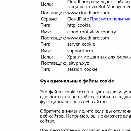
Cloudflare размещает файлы 
Цель:
защищенным Bot Management 
Поставщик:
www.cloudflare.com
Сервис:
CloudFlare
Просмотр политик
Тип:
http_cookie
Имя:
cloudfront-view-country
Поставщик:
www.cloudflare.com
Тип:
server_cookie
Имя:
supportform
Цель:
Храниние данных для формы
Поставщик:
.altvpn.xyz
Тип:
session_cookie
Функциональные файлы cookie
Эти файлы cookie используются для улу
сделанных на веб-сайтах, чтобы в следую
функциональность веб-сайтов.
Обратите внимание, что если вы отключ
веб-сайтов. Например, вы не сможете ви
сайтах.
При рассмотрении согласия на функциона