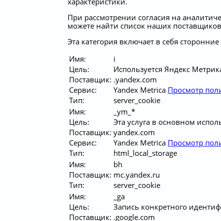
характеристики.
При рассмотрении согласия на аналитичес
можете найти список наших поставщиков у
Эта категория включает в себя сторонние
Имя:
i
Цель:
Используется Яндекс Метрика
Поставщик:
.yandex.com
Сервис:
Yandex Metrica
Просмотр пол
Тип:
server_cookie
Имя:
_ym_*
Цель:
Эта услуга в основном исполь
Поставщик:
yandex.com
Сервис:
Yandex Metrica
Просмотр пол
Тип:
html_local_storage
Имя:
bh
Поставщик:
mc.yandex.ru
Тип:
server_cookie
Имя:
_ga
Цель:
Запись конкретного идентиф
Поставщик:
.google.com