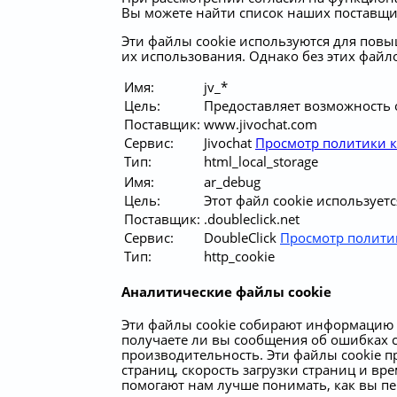
Вы можете найти список наших поставщико
Эти файлы cookie используются для пов
их использования. Однако без этих файл
Имя:
jv_*
Цель:
Предоставляет возможность 
Поставщик:
www.jivochat.com
Сервис:
Jivochat
Просмотр политики 
Тип:
html_local_storage
Имя:
ar_debug
Цель:
Этот файл cookie используетс
Поставщик:
.doubleclick.net
Сервис:
DoubleClick
Просмотр полити
Тип:
http_cookie
Аналитические файлы cookie
Эти файлы cookie собирают информацию о
получаете ли вы сообщения об ошибках с
производительность. Эти файлы cookie 
страниц, скорость загрузки страниц и в
помогают нам лучше понимать, как вы пе