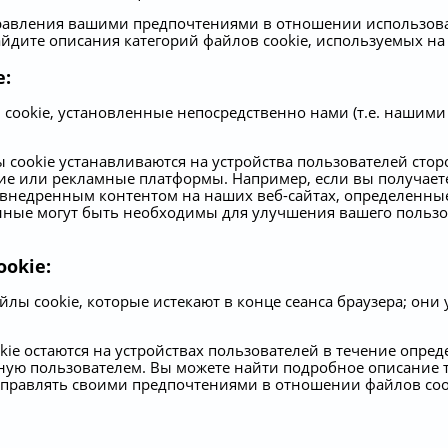
правления вашими предпочтениями в отношении использов
айдите описания категорий файлов cookie, используемых на
e:
cookie, установленные непосредственно нами (т.е. нашими 
ы cookie устанавливаются на устройства пользователей ст
ие или рекламные платформы. Например, если вы получаете
 внедренным контентом на наших веб-сайтах, определенны
анные могут быть необходимы для улучшения вашего пользо
okie:
лы cookie, которые истекают в конце сеанса браузера; они 
ie остаются на устройствах пользователей в течение опред
чную пользователем. Вы можете найти подробное описание то
управлять своими предпочтениями в отношении файлов coo