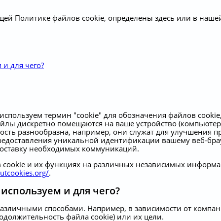
щей Политике файлов cookie, определены здесь или в наш
 и для чего?
используем термин "cookie" для обозначения файлов cookie
йлы дискретно помещаются на ваше устройство (компьютер,
сть разнообразна, например, они служат для улучшения п
редоставления уникальной идентификации вашему веб-брауз
 доставку необходимых коммуникаций.
в cookie и их функциях на различных независимых информа
outcookies.org/
.
используем и для чего?
азличными способами. Например, в зависимости от компани
родолжительность файла cookie) или их цели.