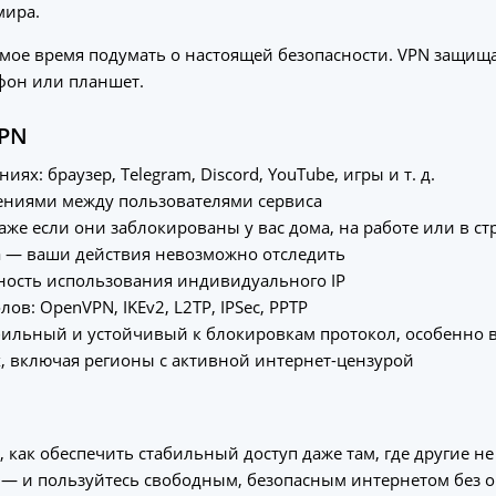
мира.
амое время подумать о настоящей безопасности. VPN защищае
фон или планшет.
VPN
ях: браузер, Telegram, Discord, YouTube, игры и т. д.
ниями между пользователями сервиса
же если они заблокированы у вас дома, на работе или в ст
 — ваши действия невозможно отследить
жность использования индивидуального IP
в: OpenVPN, IKEv2, L2TP, IPSec, PPTP
бильный и устойчивый к блокировкам протокол, особенно 
х
, включая регионы с активной интернет-цензурой
, как обеспечить стабильный доступ даже там, где другие не
 — и пользуйтесь свободным, безопасным интернетом без о