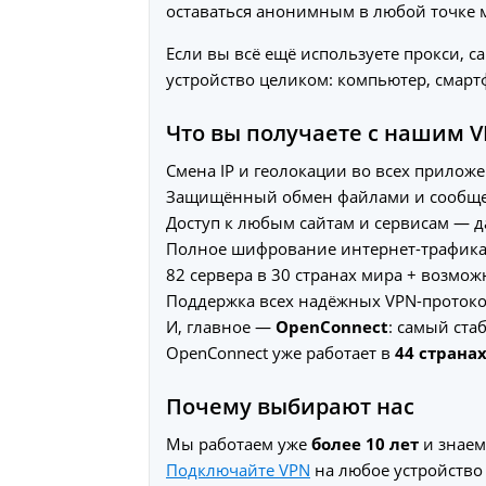
оставаться анонимным в любой точке 
Если вы всё ещё используете прокси, с
устройство целиком: компьютер, смарт
Что вы получаете с нашим 
Смена IP и геолокации во всех приложени
Защищённый обмен файлами и сообще
Доступ к любым сайтам и сервисам — да
Полное шифрование интернет-трафика
82 сервера в 30 странах мира + возмо
Поддержка всех надёжных VPN-протоколо
И, главное —
OpenConnect
: самый ста
OpenConnect уже работает в
44 страна
Почему выбирают нас
Мы работаем уже
более 10 лет
и знаем
Подключайте VPN
на любое устройство