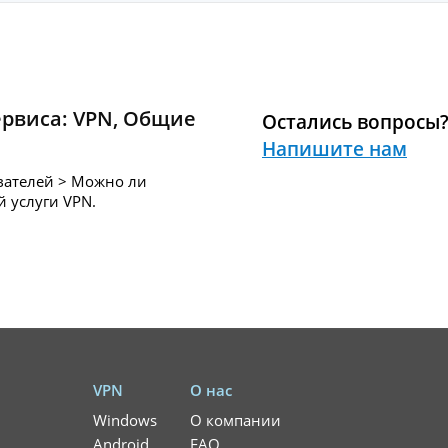
ервиса:
VPN
,
Общие
Остались вопросы
Напишите нам
вателей > Можно ли
й услуги
VPN.
VPN
О нас
Windows
О компании
Android
FAQ