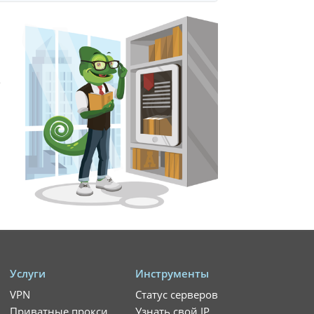
?
Услуги
Инструменты
VPN
Статус серверов
Приватные прокси
Узнать свой IP