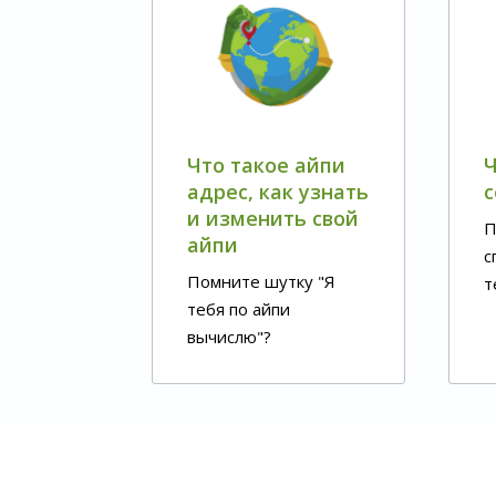
Что такое айпи
Ч
адрес, как узнать
с
и изменить свой
П
айпи
с
Помните шутку "Я
т
тебя по айпи
о
вычислю"?
п
к
и
с