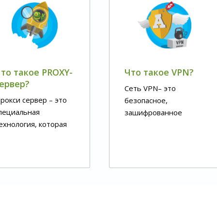
то такое PROXY-
Что такое VPN?
ервер?
Сеть VPN– это
рокси сервер – это
безопасное,
пециальная
зашифрованное
ехнология, которая
подключение для
ткрывает интернет-
защиты данных
ользователям доступ
пользователей в
 заблокированным
интернете.
ли недоступным
айтам.