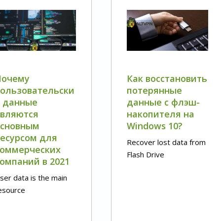
Почему
Как восстановить
ользовательски
потерянные
 данные
данные с флэш-
являются
накопителя на
основным
Windows 10?
есурсом для
Recover lost data from
коммерческих
Flash Drive
омпаний в 2021
ser data is the main
esource